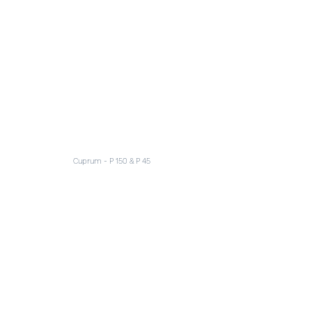
Cuprum - P 150 & P 45