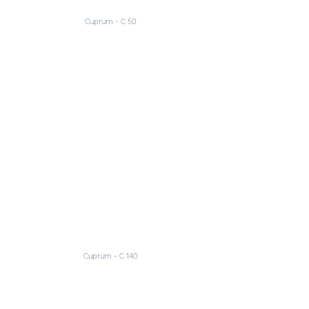
Cuprum - C 50
Cuprum - C 140