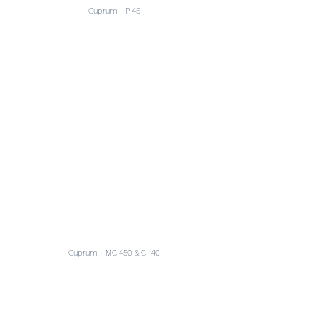
Cuprum - P 45
Cuprum - MC 450 & C 140