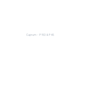
Cuprum - P 150 & P 45